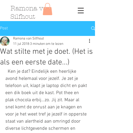
Ramona van
Silfhout
Post
Ramona van Silfhout
11 jul 2018
3 minuten om te lezen
Wat stilte met je doet. (Het is
als een eerste date...)
  Ken je dat? Eindelijk een heerlijke 
avond helemaal voor jezelf. Je zet je 
telefoon uit, klapt je laptop dicht en pakt 
een dik boek uit de kast. Pot thee en 
plak chocola erbij…zo. Jij zit. Maar al 
snel komt de onrust aan je knagen en 
voor je het weet tref je jezelf in opperste 
staat van alertheid aan omringd door 
diverse lichtgevende schermen en 