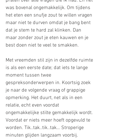
praten over alle vragen die ik had. En het 
was bovenal ongemakkelijk. Om tijdens 
het eten een snufje zout te willen vragen 
maar niet te durven omdat je bang bent 
dat je stem te hard zal klinken. Dan 
maar zonder zout je eten kauwen en je 
best doen niet te veel te smakken.
Met vreemden stil zijn in dezelfde ruimte 
is als een eerste date; dat iets te lange 
moment tussen twee 
gespreksonderwerpen in. Koortsig zoek 
je naar de volgende vraag of grappige 
opmerking. Het duurt, net als in een 
relatie, echt even voordat 
ongemakkelijke stilte gemakkelijk wordt. 
Voordat er niets meer hoeft opgevuld te 
worden. Tik..tak..tik..tak… Stroperige 
minuten glijden langzaam voorbij.