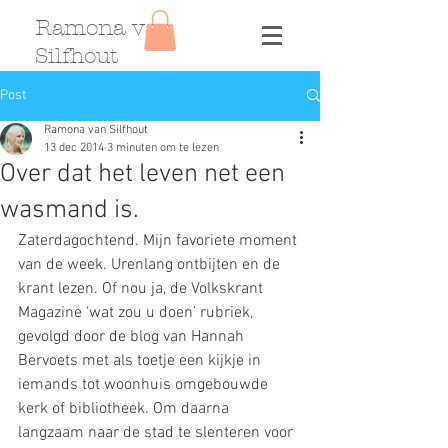
Ramona van
Silfhout
Post
Ramona van Silfhout
13 dec 2014
3 minuten om te lezen
Over dat het leven net een
wasmand is.
Zaterdagochtend. Mijn favoriete moment 
van de week. Urenlang ontbijten en de 
krant lezen. Of nou ja, de Volkskrant 
Magazine ‘wat zou u doen’ rubriek, 
gevolgd door de blog van Hannah 
Bervoets met als toetje een kijkje in 
iemands tot woonhuis omgebouwde 
kerk of bibliotheek. Om daarna 
langzaam naar de stad te slenteren voor 