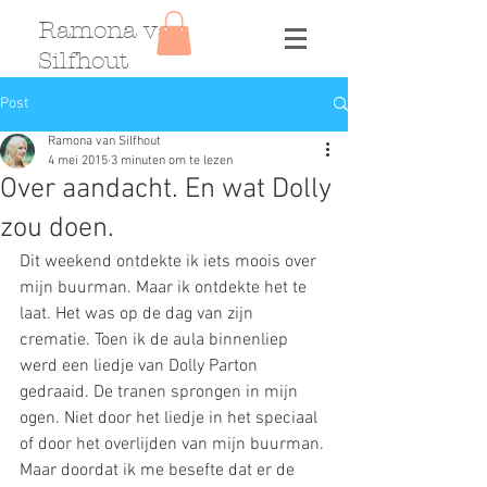
Ramona van
Silfhout
Post
Ramona van Silfhout
4 mei 2015
3 minuten om te lezen
Over aandacht. En wat Dolly
zou doen.
Dit weekend ontdekte ik iets moois over 
mijn buurman. Maar ik ontdekte het te 
laat. Het was op de dag van zijn 
crematie. Toen ik de aula binnenliep 
werd een liedje van Dolly Parton 
gedraaid. De tranen sprongen in mijn 
ogen. Niet door het liedje in het speciaal 
of door het overlijden van mijn buurman. 
Maar doordat ik me besefte dat er de 