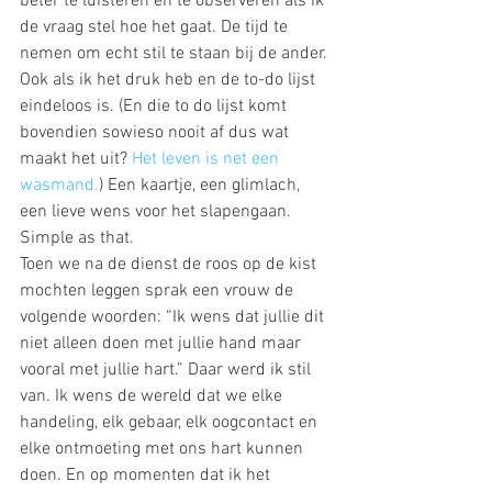
beter te luisteren en te observeren als ik 
de vraag stel hoe het gaat. De tijd te 
nemen om echt stil te staan bij de ander. 
Ook als ik het druk heb en de to-do lijst 
eindeloos is. (En die to do lijst komt 
bovendien sowieso nooit af dus wat 
maakt het uit? 
Het leven is net een 
wasmand.
) Een kaartje, een glimlach, 
een lieve wens voor het slapengaan. 
Simple as that.
Toen we na de dienst de roos op de kist 
mochten leggen sprak een vrouw de 
volgende woorden: “Ik wens dat jullie dit 
niet alleen doen met jullie hand maar 
vooral met jullie hart.” Daar werd ik stil 
van. Ik wens de wereld dat we elke 
handeling, elk gebaar, elk oogcontact en 
elke ontmoeting met ons hart kunnen 
doen. En op momenten dat ik het 